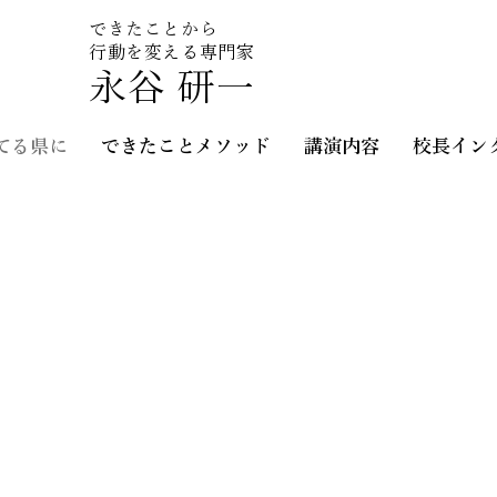
​できたことから
行動を変える専門家
永谷 研一
てる県に
できたことメソッド
講演内容
校長イン
静