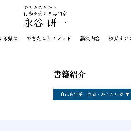
​できたことから
行動を変える専門家
永谷 研一
てる県に
できたことメソッド
講演内容
校長イン
書籍紹介
自己肯定感・内省・ありたい姿 ▼